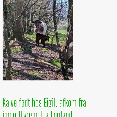
Kalve født hos Eigil, afkom fra
importtyrene fra England.