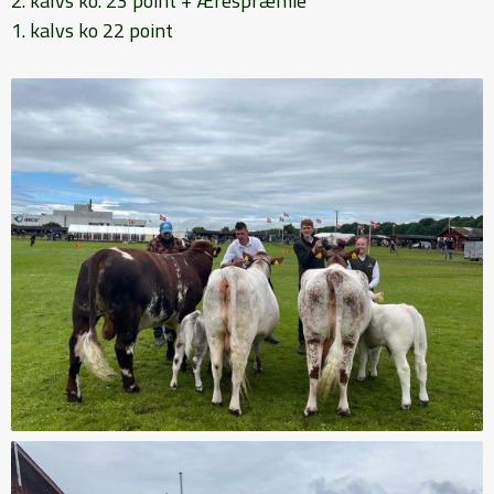
2. kalvs ko. 23 point + Ærespræmie
1. kalvs ko 22 point