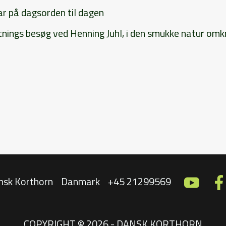
ar på dagsorden til dagen
tnings besøg ved Henning Juhl, i den smukke natur omk
nsk Korthorn
Danmark
+45 21299569
COPYRIGHT © 2026 - DANSK KORTHORN