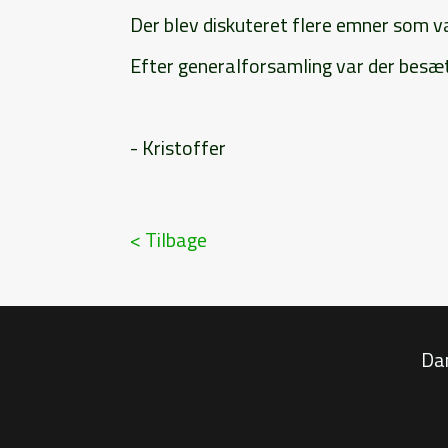
Der blev diskuteret flere emner som v
Efter generalforsamling var der besæ
- Kristoffer
< Tilbage
Da